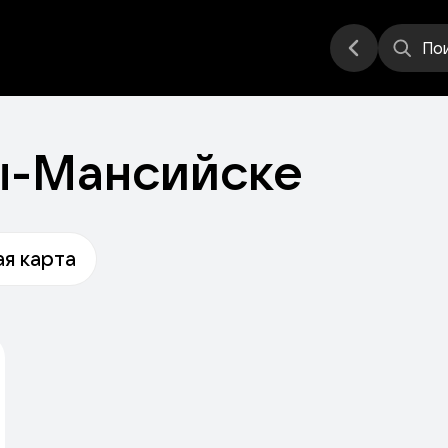
еатр
Стендап
Другое
Места
По
ты-Мансийске
я карта