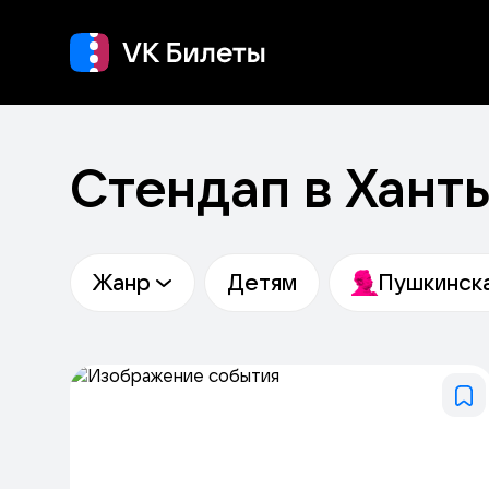
Кино
Концерт
Т
Стендап в Хан
Жанр
Детям
Пушкинска