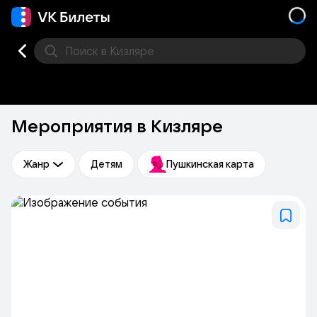
Поиск
в Кизляре
Кино
Концерт
Театр
Стендап
Другое
Мест
Мероприятия в Кизляре
Жанр
Детям
Пушкинская карта