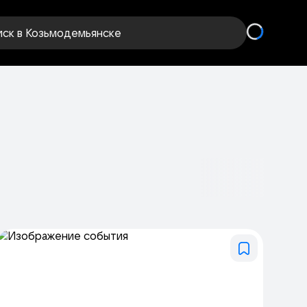
иск
в Козьмодемьянске