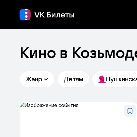
Кино
Концерт
Т
Кино в Козьмод
Жанр
Детям
Пушкинска