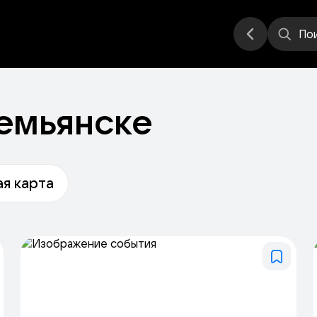
еатр
Стендап
Другое
Места
По
емьянске
я карта