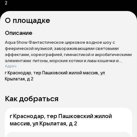
2
О площадке
Описание
Aqua Show Фантастическое цирковое водное шоу с
феерической музыкой, завораживающими световыми
эффектами, хореографией, гимнастикой и акробатическими
элементами. питоны, морские котики и львы кошечки и
Адрес
голуби шоу мыльных пузырей захватывающее фаер шоу
парад многоцветных фонтанов воздушные гимнасты,
г Краснодар, тер Пашковский жилой массив, ул
жонглеры и веселые клоуны.
Крылатая, д 2
Как добраться
г Краснодар, тер Пашковский жилой
массив, ул Крылатая, д 2