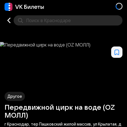
Поиск
в Краснодаре
Кино
Концерт
Театр
Стендап
Выставка
Фес
Другое
Передвижной цирк на воде (OZ
МОЛЛ)
г Краснодар, тер Пашковский жилой массив, ул Крылатая, д