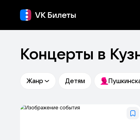
Кино
Концерт
Т
Концерты в Куз
Жанр
Детям
Пушкинска