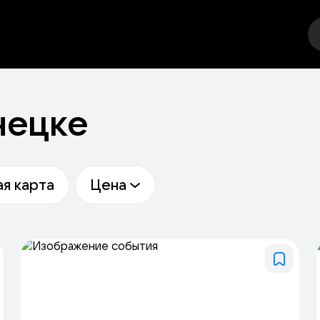
еатр
Стендап
Выставка
Спорт
Другое
М
нецке
я карта
Цена