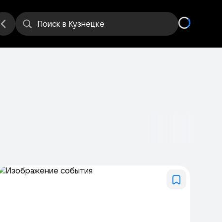
еста
Поиск
в Кузнецке