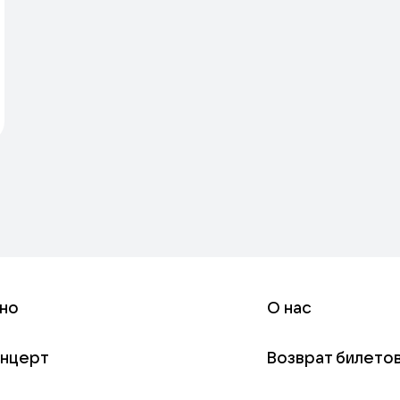
но
О нас
онцерт
Возврат билето