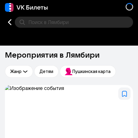
Поиск
в Лямбири
Концерт
Театр
Стендап
Выставка
Другое
М
Мероприятия в Лямбири
Жанр
Детям
Пушкинская карта