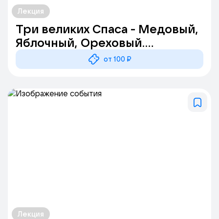
Лекция
Три великих Спаса - Медовый,
Яблочный, Ореховый.
Познавательное мероприятие
от 100 ₽
Лекция