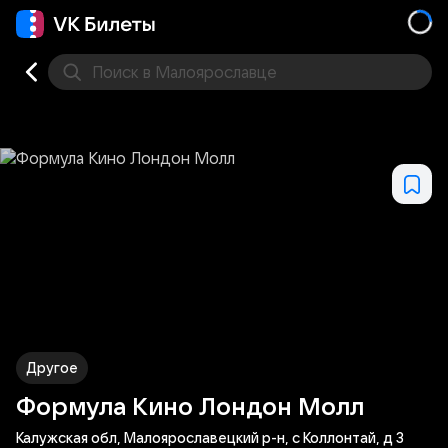
Поиск
в Малоярославце
Кино
Концерт
Театр
Стендап
Другое
Мест
Другое
Формула Кино Лондон Молл
Калужская обл, Малоярославецкий р-н, с Коллонтай, д 3