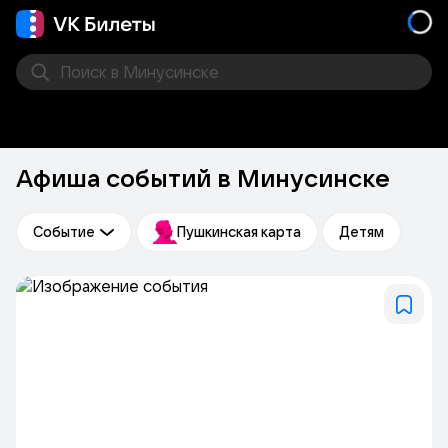
Поиск
в Минусинске
Кино
Концерт
Театр
Стендап
Выставка
Дру
Афиша событий в Минусинске
Событие
Пушкинская карта
Детям