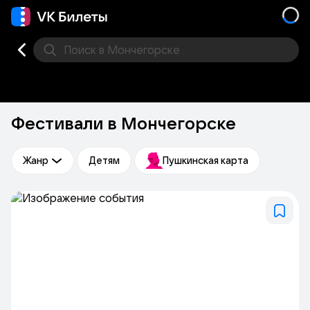
Поиск
в Мончегорске
Кино
Концерт
Театр
Стендап
Фестивали
Др
Фестивали в Мончегорске
Жанр
Детям
Пушкинская карта