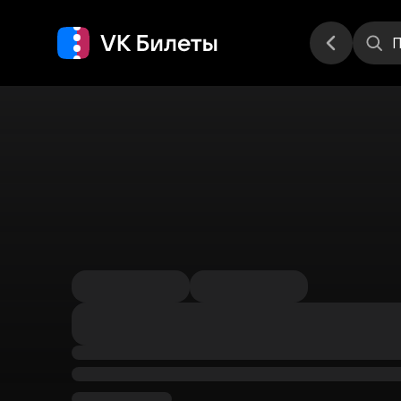
Места
П