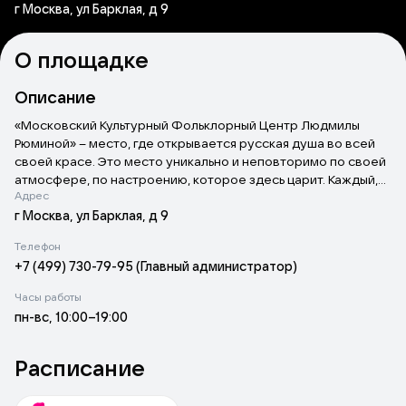
г Москва, ул Барклая, д 9
О площадке
Описание
«Московский Культурный Фольклорный Центр Людмилы
Рюминой» – место, где открывается русская душа во всей
своей красе. Это место уникально и неповторимо по своей
атмосфере, по настроению, которое здесь царит. Каждый,
Адрес
кто ценит, любит и хочет, как можно лучше узнать и понять
русскую культуру просто обязан здесь побывать. В центре
г Москва, ул Барклая, д 9
регулярно проводятся незабываемые театральные
Телефон
постановки, в которых задействованы самые разные
+7 (499) 730-79-95 (Главный администратор)
творческие коллективы столицы. Фольклорный центр имеет
богатую и развитую инфраструктуру, тут имеется все для
Часы работы
вдохновения, репетиций и выступлений. И зрители, и сами
пн-вс, 10:00–19:00
выступающие по достоинству оценят и большую сцену и
зал, оснащенные самым современным качественным
светом и звуком. Интересно то, что центр имеет свой
Расписание
студийный комплекс, который идеально оборудован для
комфортной и высококачественной записи звуковых