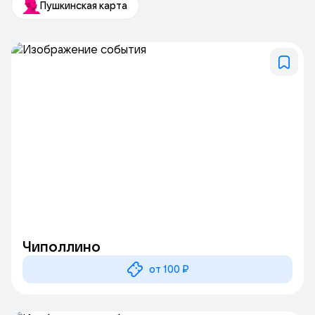
Пушкинская карта
дорожек и целых выступлений. Два зала, Большой и Малый,
для проведения различных мероприятий рассчитаны на 518
мест и 123 места. Двери фольклорного центра всегда
открыты для сотрудничества с творческими коллективами и
артистами.
Чиполлино
от 100 ₽