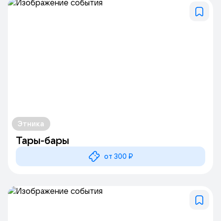
Этника
Тары-бары
от 300 ₽