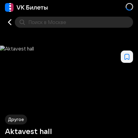
Поиск
в Москве
Места
Другое
Aktavest hall