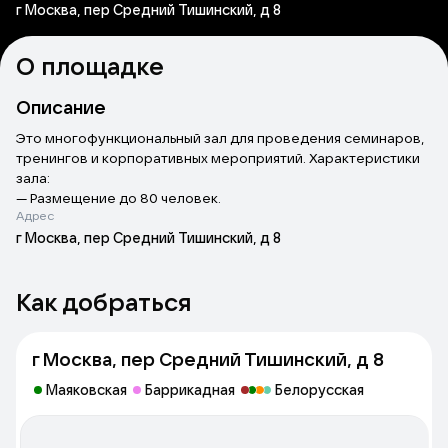
г Москва, пер Средний Тишинский, д 8
О площадке
Описание
Это многофункциональный зал для проведения семинаров,
тренингов и корпоративных мероприятий. Характеристики
зала:
— Размещение до 80 человек.
Адрес
— Профессиональный звук.
— Проектор и экран.
г Москва, пер Средний Тишинский, д 8
— Кухня и отличный персонал без текучки!
Как добраться
г Москва, пер Средний Тишинский, д 8
Маяковская
Баррикадная
Белорусская