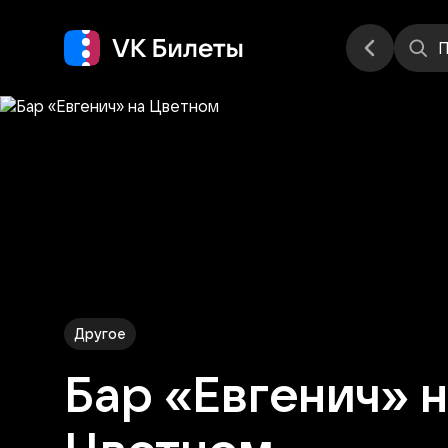
Места
П
Другое
Бар «Евгенич» 