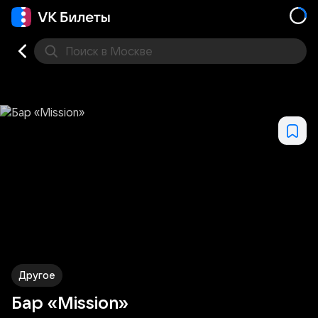
Поиск
в Москве
Места
Другое
Бар «Mission»