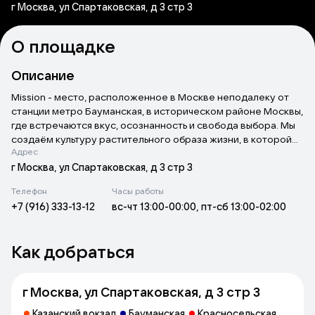
г Москва, ул Спартаковская, д 3 стр 3
О площадке
Описание
Mission - место, расположенное в Москве неподалеку от
станции метро Бауманская, в историческом районе Москвы,
где встречаются вкус, осознанность и свобода выбора. Мы
создаём культуру растительного образа жизни, в которой
Адрес
нет компромиссов между этикой, экологией и
удовольствием.
г Москва, ул Спартаковская, д 3 стр 3
Телефон
Часы работы
17 сортов постоянно на кране и 200+ бутылок и банок в
+7 (916) 333-13-12
вс-чт 13:00-00:00, пт-сб 13:00-02:00
холодильнике,
Каждый сорт и производитей мы отбираем лично — по
Как добраться
принципам честности состава, чистоты вкуса и этичного
происхождения. Всё — 100% веганское.
г Москва, ул Спартаковская, д 3 стр 3
Еда - кухня разных стран в веганской интерпретации.
Казанский вокзал
Бауманская
Красносельская