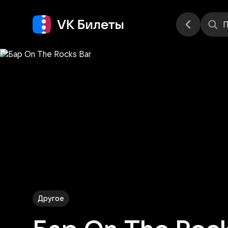
Места
П
Другое