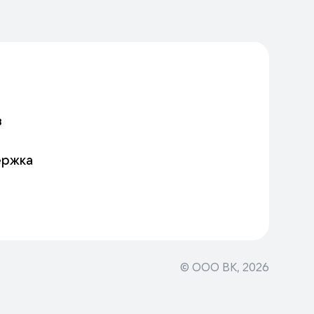
в
ержка
© ООО ВК,
2026