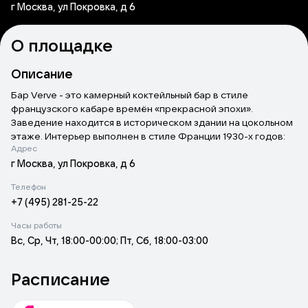
г Москва, ул Покровка, д 6
О площадке
Описание
Бар Verve - это камерный коктейльный бар в стиле
французского кабаре времён «прекрасной эпохи».
Заведение находится в историческом здании на цокольном
этаже. Интерьер выполнен в стиле Франции 1930-х годов:
Адрес
сводчатые потолки, кирпичная кладка, винтажная мебель из
натурального дерева, резные зеркала и плакаты-постеры
г Москва, ул Покровка, д 6
на стенах. В баре приглушённый свет и выразительная
Телефон
подсветка с использованием ламповых светильников.
+7 (495) 281-25-22
Бар разделён на два зала с разной энергетикой:
первый зал подходит для спокойных бесед за
Часы работы
коктейлями;
Вс, Ср, Чт, 18:00-00:00; Пт, Сб, 18:00-03:00
второй зал создан для любителей DJ-музыки, живых
выступлений артистов и более весёлой атмосферы.
В заведении есть небольшая сцена, где можно послушать
Расписание
живую музыку, например, джаз.