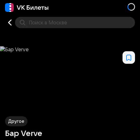
Поиск
в Москве
Места
Другое
Бар Verve