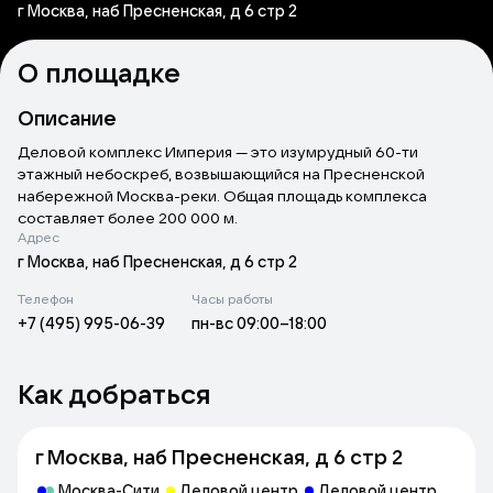
г Москва, наб Пресненская, д 6 стр 2
О площадке
Описание
Деловой комплекс Империя — это изумрудный 60-ти
этажный небоскреб, возвышающийся на Пресненской
набережной Москва-реки. Общая площадь комплекса
составляет более 200 000 м.
Адрес
На 1 уровне расположена торговая галерея, связывающая
г Москва, наб Пресненская, д 6 стр 2
бизнес-центр с соседними объектами Городом Столиц и
Телефон
Часы работы
торгово-развлекательным центром Афимолл, где в том
+7 (495) 995-06-39
пн-вс 09:00–18:00
числе находятся станции метро Выставочная и Деловой
центр.
Как добраться
г Москва, наб Пресненская, д 6 стр 2
Москва-Сити
Деловой центр
Деловой центр