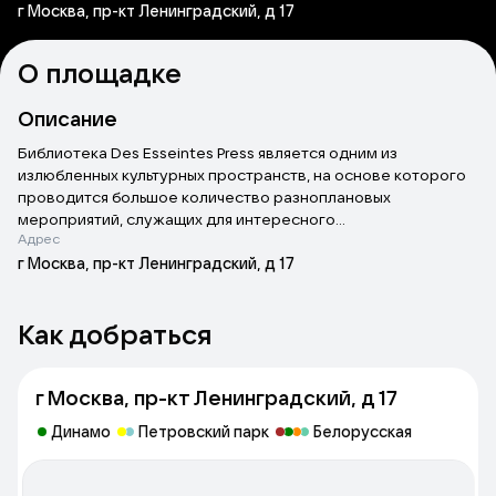
г Москва, пр-кт Ленинградский, д 17
О площадке
Описание
Библиотека Des Esseintes Press является одним из
излюбленных культурных пространств, на основе которого
проводится большое количество разноплановых
мероприятий, служащих для интересного
Адрес
времяпрепровождения в Москве.
г Москва, пр-кт Ленинградский, д 17
Как добраться
г Москва, пр-кт Ленинградский, д 17
Динамо
Петровский парк
Белорусская