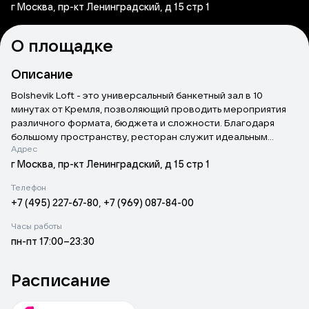
г Москва, пр-кт Ленинградский, д 15 стр 1
О площадке
Описание
Bolshevik Loft - это универсальный банкетный зал в 10
минутах от Кремля, позволяющий проводить мероприятия
различного формата, бюджета и сложности. Благодаря
большому пространству, ресторан служит идеальным
Адрес
местом не только для просмотра трансляций значимых
событий (в зале 8 больших плазменных панелей), но и для
г Москва, пр-кт Ленинградский, д 15 стр 1
проведения любых мероприятий — корпоративных и
Телефон
свадебных банкетов, показов мод, выставок, бизнес-
+7 (495) 227-67-80, +7 (969) 087-84-00
завтраков, пресс-конференций, презентаций и концертов.
Часы работы
пн-пт 17:00–23:30
Расписание