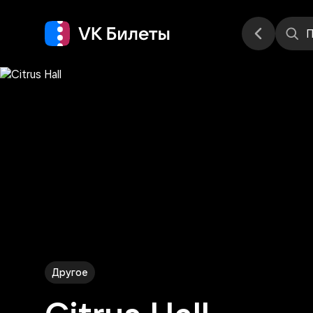
Места
П
Другое