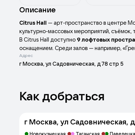
Описание
Citrus Hall
— арт-пространство в центре Мо
культурно-массовых мероприятий, съёмок, т
В Citrus Hall доступно
9 лофтовых простр
оснащением. Среди залов — например, «Грей
Адрес
«Библиотека».
г Москва, ул Садовническая, д 78 стр 5
Как добраться
г Москва, ул Садовническая, д
Новокузнецкая
Таганская
Павелецк