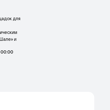
щадок для
ническим
«Шале» и
 00:00