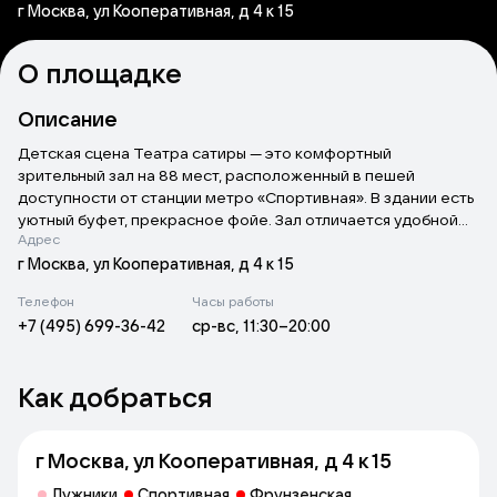
г Москва, ул Кооперативная, д 4 к 15
О площадке
Описание
Детская сцена Театра сатиры — это комфортный
зрительный зал на 88 мест, расположенный в пешей
доступности от станции метро «Спортивная». В здании есть
уютный буфет, прекрасное фойе. Зал отличается удобной
Адрес
для артистов сценой и высокотехнологичным
оборудованием (свет, звук). В репертуаре театра
г Москва, ул Кооперативная, д 4 к 15
представлены такие спектакли, как «Щелкунчик и Мышиный
Телефон
Часы работы
король», «Вождь краснокожих», «Восточная сказка». Главная
+7 (495) 699-36-42
ср-вс, 11:30–20:00
детская премьера сезона — интерактивная сказка Гофмана
«Щелкунчик и Мышиный король» (0+). Это постановка для
самых маленьких зрителей. В ближайших планах —
Как добраться
приключенческие спектакли, развивающие истории для
школьников младших классов. Площадка активно
развивается.
г Москва, ул Кооперативная, д 4 к 15
Лужники
Спортивная
Фрунзенская