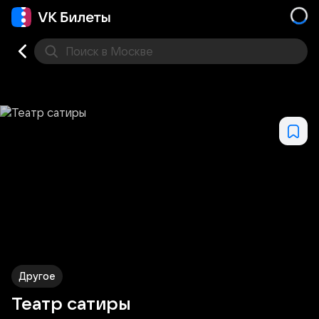
Поиск
в Москве
Места
Другое
Театр сатиры