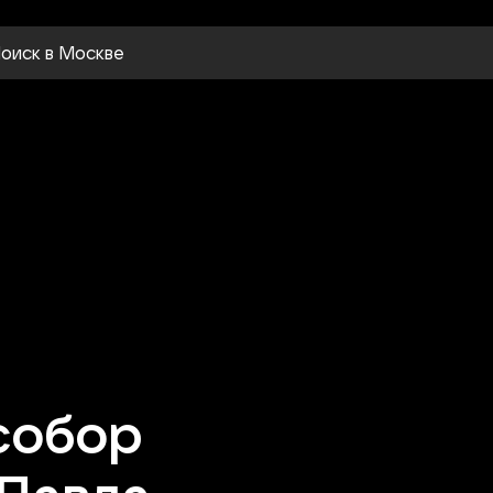
оиск
в Москве
собор