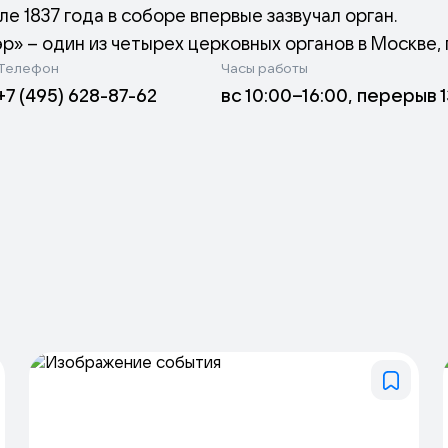
ле 1837 года в соборе впервые зазвучал орган.
» – один из четырех церковных органов в Москве, 
Телефон
Часы работы
 из самых старых. В настоящее время орган звучит 
+7 (495) 628-87-62
вс 10:00–16:00, перерыв 
ная акустика собора позволяет в полной мере насла
 органов девятнадцатого столетия.