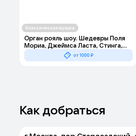
Классическая музыка
Орган рояль шоу. Шедевры Поля
Мориа, Джеймса Ласта, Стинга,
Эннио Морриконе
от 1000 ₽
Как добраться
г Москва, пер Старосадский, д