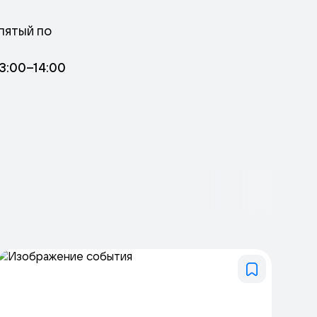
пятый по
как во время
13:00–14:00
диться звучанием