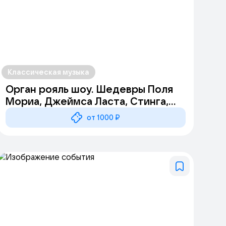
Классическая музыка
Орган рояль шоу. Шедевры Поля
Мориа, Джеймса Ласта, Стинга,
Эннио Морриконе
от 1000 ₽