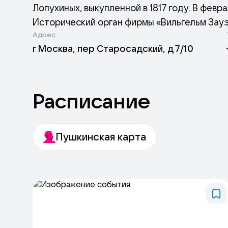
Лопухиных, выкупленной в 1817 году. В февра
Исторический орган фирмы «Вильгельм Зауэр
Адрес
количеству регистров, является также одним
г Москва, пер Старосадский, д 7/10
богослужений, так и на концертах. Уникаль
одного из немногих сохранившихся в России
Расписание
Пушкинская карта