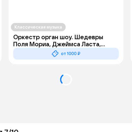
Классическая музыка
Оркестр орган шоу. Шедевры
Поля Мориа, Джеймса Ласта,
Стинга, Эннио Морриконе
от 1000 ₽
 7/10