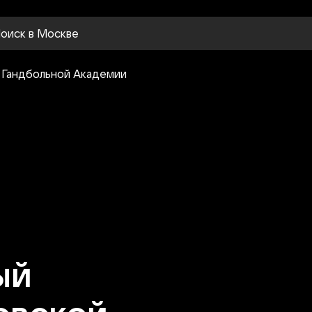
оиск
в Москве
ый