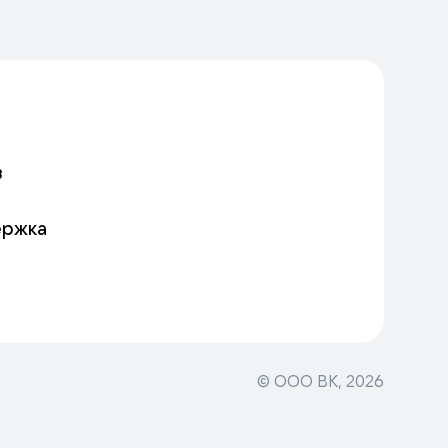
в
ержка
© ООО ВК,
2026