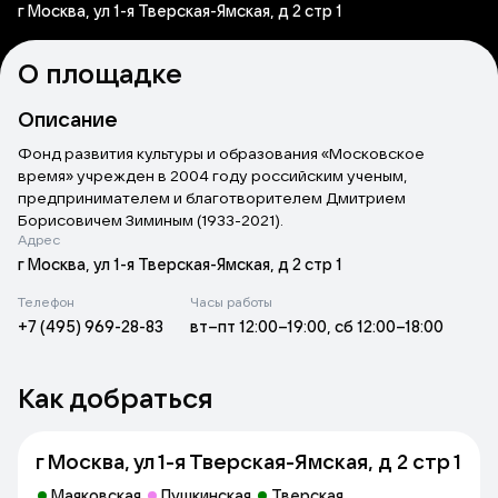
г Москва, ул 1-я Тверская-Ямская, д 2 стр 1
О площадке
Описание
Фонд развития культуры и образования «Московское
время» учрежден в 2004 году российским ученым,
предпринимателем и благотворителем Дмитрием
Борисовичем Зиминым (1933-2021).
Адрес
Фонд осуществляет издательскую деятельность,
г Москва, ул 1-я Тверская-Ямская, д 2 стр 1
организует мероприятия в области культуры и образования.
Телефон
Часы работы
Культурно-просветительская деятельность фонда
+7 (495) 969-28-83
вт–пт 12:00–19:00, сб 12:00–18:00
направлена на изучение истории Москвы, фотофиксацию
изменений облика города и знакомство широкой
общественности с прошлым и современным обликами
Как добраться
столицы.
Фонд издает книги и фотоальбомы, посвященные истории
г Москва, ул 1-я Тверская-Ямская, д 2 стр 1
Москвы и ее жителей, организует выставки и экскурсии.
Маяковская
Пушкинская
Тверская