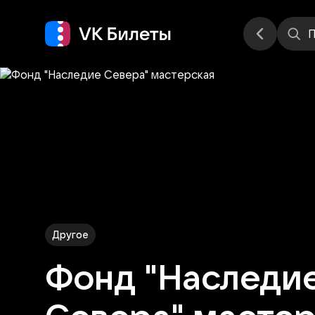
Места
П
Другое
Фонд "Наследи