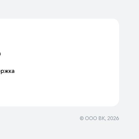
в
ержка
© ООО ВК,
2026