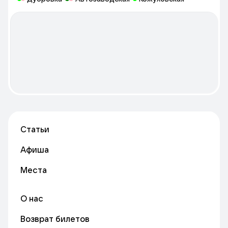
мастерской Авдея Тер-Оганьяна.
Статьи
Афиша
Места
О нас
Возврат билетов