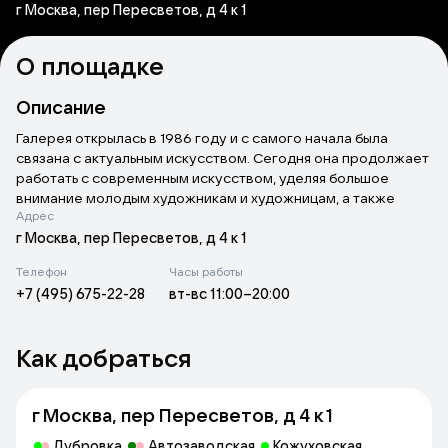
г Москва, пер Пересветов, д 4 к 1
О площадке
Описание
Галерея открылась в 1986 году и с самого начала была
связана с актуальным искусством. Сегодня она продолжает
работать с современным искусством, уделяя большое
внимание молодым художникам и художницам, а также
Адрес
актуализируя свою историю.
В галерее регулярно проходят опен-колы на участие в
г Москва, пер Пересветов, д 4 к 1
коллективных выставках и создание персональных
Телефон
Часы работы
проектов. Она остаётся открытой площадкой для авторов,
+7 (495) 675-22-28
вт-вс 11:00–20:00
работающих с разными медиумами и темами.
В 2019 году в галерее открылся магазин современной
графики «Сажа». На полках представлены работы как
Как добраться
молодых, так и более известных авторов: Юлии
Картошкиной, Давида Тер-Оганьяна, Васи Хорста, Евгения
Сахацкого, Андрея Черкасова, Степана Бранда и других.
г Москва, пер Пересветов, д 4 к 1
Галерея сотрудничает с Институтом современного
искусства Иосифа Бакштейна, Школой Родченко,
Дубровка
Автозаводская
Кожуховская