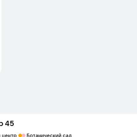
р 45
 центр
Ботанический сад