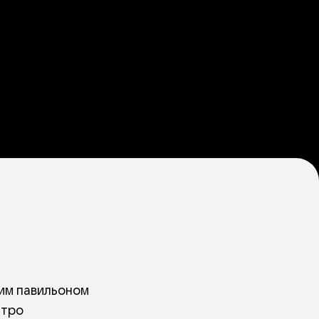
ким павильоном
етро