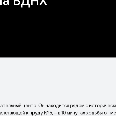
ма ВДНХ
ательный центр. Он находится рядом с историчес
легающей к пруду №5, – в 10 минутах ходьбы от м