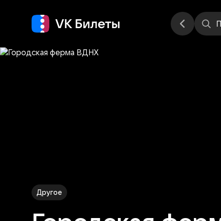
Места
П
Другое