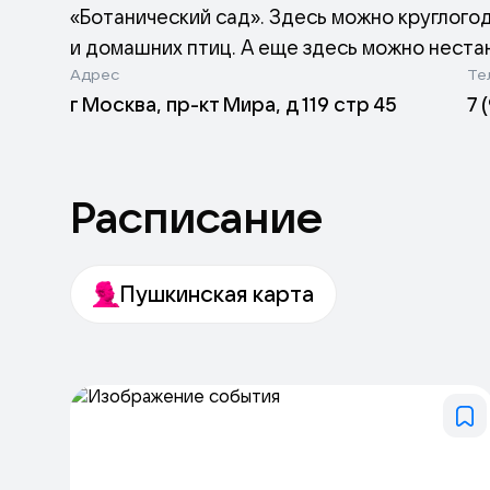
«Ботанический сад». Здесь можно круглогоди
и домашних птиц. А еще здесь можно неста
Адрес
Те
г Москва, пр-кт Мира, д 119 стр 45
7 
Место, где расположилась «Городская ферм
многолетних деревьев на берегу пруда и р
открытые площадки для проведения меропр
Расписание
Главная цель проекта – образовательная. Ж
показала практика, от нее в восторге не то
мастер-классы, лекции, тематические през
Пушкинская карта
мероприятия разного формата и продолжит