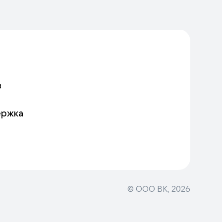
в
ержка
© ООО ВК,
2026