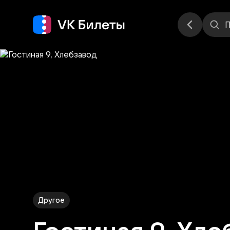
Места
П
Другое