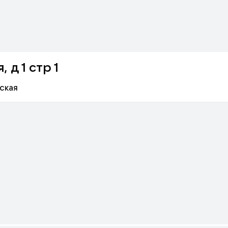
 д 1 стр 1
ская