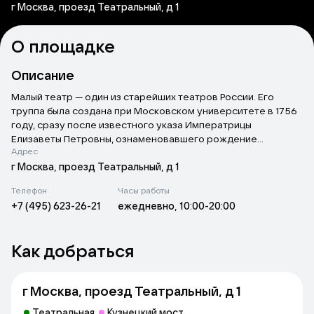
г Москва, проезд Театральный, д 1
О площадке
Описание
Малый театр — один из старейших театров России. Его
труппа была создана при Московском университете в 1756
году, сразу после известного указа Императрицы
Елизаветы Петровны, ознаменовавшего рождение
Адрес
профессионального театра в нашей стране: «Повелели мы
ныне учредить Русский для представления комедий и
г Москва, проезд Театральный, д 1
трагедий театр…» Известный поэт и драматург М. М.
Телефон
Часы работы
Херасков возглавил Вольный русский театр при
+7 (495) 623-26-21
ежедневно, 10:00-20:00
университете. Его артистами были учащиеся
университетской гимназии. (Первым русским публичным
общедоступным профессиональным театром по праву
Как добраться
считается Волковский театр в Ярославле).
г Москва, проезд Театральный, д 1
Театральная
Кузнецкий мост