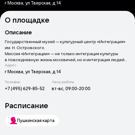
г Москва, ул Тверская, д 14
О площадке
Описание
Государственный музей — культурный центр «Интеграция»
им. Н. Островского.
Миссия
«
Интеграции» — не только интеграция культуры
в повседневную жизнь москвичей, но и интеграция людей
Адрес
с ограниченными возможностями здоровья в общество.
Центр стал площадкой для инновационных решений
г Москва, ул Тверская, д 14
и культурных экспериментов: среди его проектов —
Телефон
Часы работы
«Концерт в темноте», сувенир ручной работы
«
Перовская
+7 (495) 629-85-52
вт-вс, 09:00-20:00
мурава», «Игры в темноте», а также бизнес-
тренинги
«
Диалог в темноте».
Расписание
Пушкинская карта