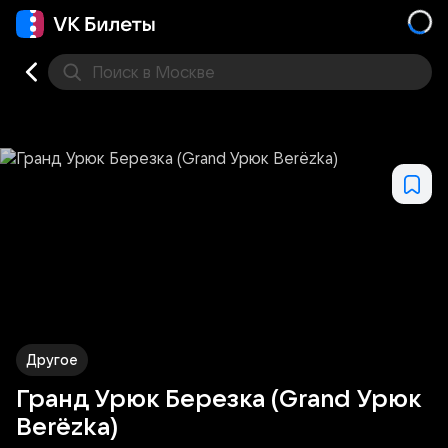
Поиск
в Москве
Места
Другое
Гранд Урюк Березка (Grand Урюк
Berёzka)