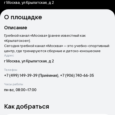
г Москва, ул Крылатская, д 2
О площадке
Описание
Гребной канал «Москва» (ранее известный как
«Крылатское»)
.
Сегодня гребной канал «Москва» — это учебно-спортивный
центр, где тренируются сборные и детско-юношеские
Адрес
команды, работают спортивные школы и секции, проводятся
соревнования и сборы. На территории комплекса есть
г Москва, ул Крылатская, д 2
многофункциональный физкультурно-оздоровительный
Телефон
комплекс (ФОК), эллинги для хранения спортивных судов,
+7 (499) 149-39-39 (Приёмная), +7 (906) 740-66-35
бассейны, спортивные залы и медико-восстановительный
центр.
Часы работы
пн-вс, 08:00–17:00
Как добраться