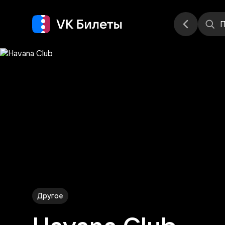
Места
П
Другое