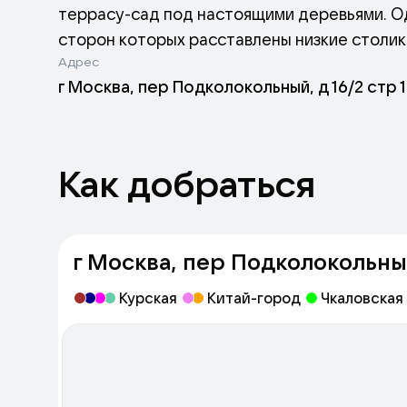
террасу-сад под настоящими деревьями. Од
сторон которых расставлены низкие столик
Адрес
суеты. В небольшом зале интерьер отличае
г Москва, пер Подколокольный, д 16/2 стр 1
мебель плавных форм из серой кожи или п
зеленью.
Как добраться
г Москва, пер Подколокольный,
Курская
Китай-город
Чкаловская