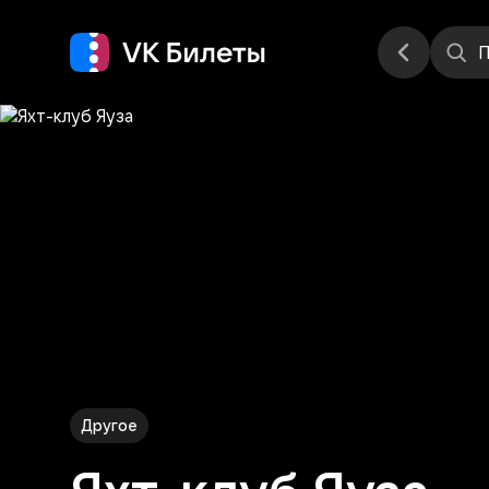
Места
П
Другое