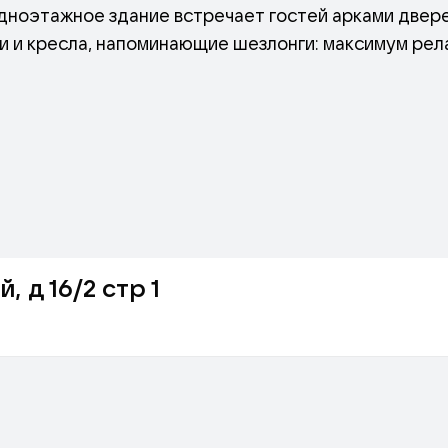
ноэтажное здание встречает гостей арками двере
и и кресла, напоминающие шезлонги: максимум рел
т лаконичность: кирпичные стены, потолок с дерев
люша. Отличительная особенность ресторана — нас
 д 16/2 стр 1