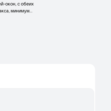
й-окон, с обеих
акса, минимум
янными балками,
ыщенность