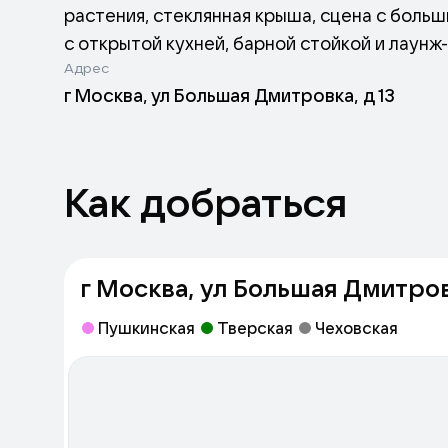
растения, стеклянная крыша, сцена с боль
с открытой кухней, барной стойкой и лаун
Адрес
соседствуют с брускеттами, с мясным и сыр
г Москва, ул Большая Дмитровка, д 13
провенанс» есть разделы с прямоугольной 
на гриле. Барная карта здесь состоит из кл
коллекции крепкого алкоголя. Одно из фирм
классический бургер, где в качестве декор
Как добраться
голубой коктейль с сахарной ватой.
г Москва, ул Большая Дмитровк
Пушкинская
Тверская
Чеховская