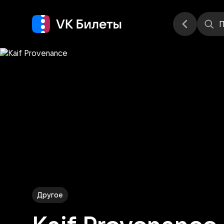
Места
П
Другое