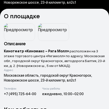
Новорижское шоссе, 23-й километр, вл2с1
О площадке
Описание
Кинотеатр «Киномакс – Рига Молл»
расположен на 3
этаже торгового центра «Ригамолл» по адресу: Московская
обл., городской округ Красногорск, автодорога Балтия, 23-й
км, д. 2. (Новорижское ш., 5 км от МКАД).
Адрес
«Киномакс – Рига Молл»
Московская область, городской округ Красногорск,
– это премиальный кинотеатр с 8
комфортабельными залами на 1349 мест, оснащенными
Новорижское шоссе, 23-й километр, вл2с1
новейшим кинопроекционным оборудованием и
Телефон
Часы работы
современной акустической аппаратурой для полного
+7 (495) 725-64-00
ежедневно, 10:00–02:00
погружения в любимое кино.
Новый уровень комфорта предлагают три ВИП-зала с