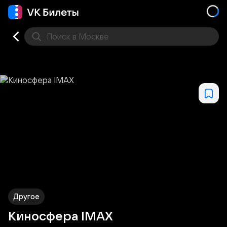
Поиск
в Москве
Места
Другое
Киносфера IMAX