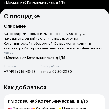
г Москва, наб Котельническая, д 1/15
О площадке
Описание
Кинотеатр «Иллюзион» был открыт в 1966 году. Он
находится в одной из сталинских высоток на
Котельнической набережной. Со времен открытия в
кинотеатре был проведен ремонт и сейчас в «Иллюзионе»
Адрес
уютный комфортабельный зал на 217 человек, оснащенный
современным световым и звуковым оборудованием, всем
г Москва, наб Котельническая, д 1/15
необходимым для демонстрации кинофильмов высокого
Телефон
Часы работы
качества.
+7 (495) 915-43-53
пн-вс, 09:30-22:30
Кинотеатр «Иллюзион» является частью Госфильмофонда
России и зачастую здесь показывают фильмы из его
Как добраться
хранилища. Это шедевры отечественного и зарубежного
кинематографа, классика кино и современные авторские
работы.
г Москва, наб Котельническая, д 1/15
В «Иллюзионе» проводятся ретроспективные показы,
Таганская
Китай-город
Марксистская