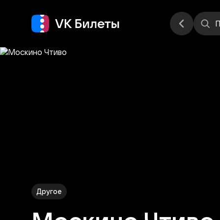
Места
П
Другое