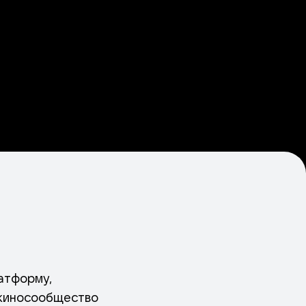
атформу,
 киносообщество