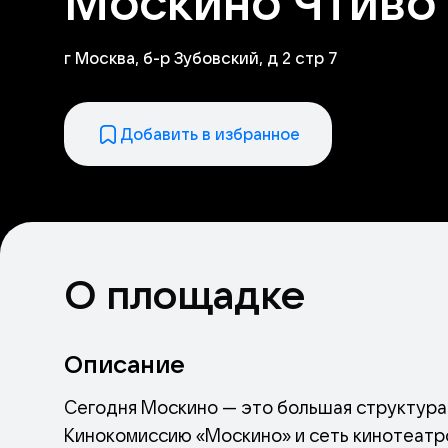
Москино Чтиво
г Москва, б-р Зубовский, д 2 стр 7
Добавить в избранное
О площадке
Описание
Сегодня Москино — это большая структура
Кинокомиссию «Москино» и сеть кинотеатр