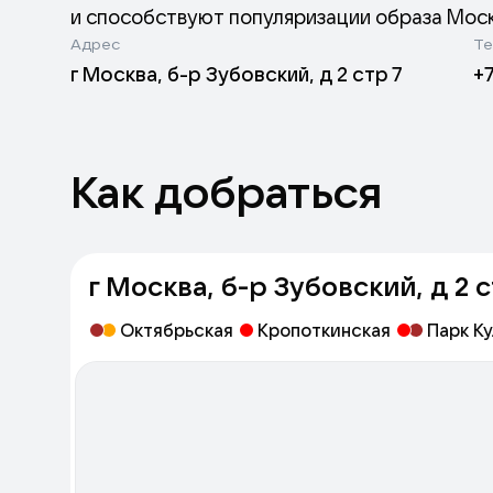
и способствуют популяризации образа Моск
Адрес
Те
г Москва, б-р Зубовский, д 2 стр 7
+
Как добраться
г Москва, б-р Зубовский, д 2 с
Октябрьская
Кропоткинская
Парк К