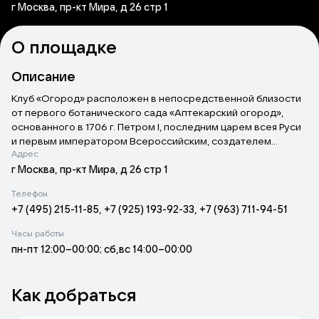
г Москва, пр-кт Мира, д 26 стр 1
О площадке
Описание
Клуб «Огород» расположен в непосредственной близости
от первого ботанического сада «Аптекарский огород»,
основанного в 1706 г. Петром I, последним царем всея Руси
и первым императором Всероссийским, создателем
Адрес
морского флота, городов Санкт-Петербург, Таганрог,
Петрозаводск. Поэтому пространство получило название
г Москва, пр-кт Мира, д 26 стр 1
«Огород», а в меню вошли некоторые блюда и напитки
Телефон
петровской эпохи – блины с икрой, земляное яблоко,
+7 (495) 215-11-85, +7 (925) 193-92-33, +7 (963) 711-94-51
жаркое из птицы, томленый гусь, шашлык из печени,
окрошка, на праздник молочный поросенок в сметане,
Часы работы
взвары, настойки, самогон, «хлебное вино», анисовая водка.
пн-пт 12:00–00:00; сб,вс 14:00–00:00
Как добраться