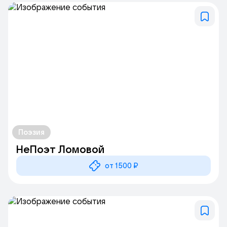
стойкой и высокими столами в глубине зала. Бар дополняет
ужин авторскими коктейлями и подборкой азиатских
крепких напитков.
Сцена оборудована для полноформатных live-выступлений.
В афише — джаз, соул, популярная музыка, стендап-шоу и
специальные события. Это место, в котором музыка звучит
близко, а впечатления остаются надолго.
Клуб-ресторан Вей Во! на Шмитовском — это не только
концертный зал. Общая вместимость — 360 мест и включает
также два каминных зала, сигарную комнату с бильярдом,
зал-караоке и летнюю веранду. Рядом расположена
Поэзия
собственная небольшая парковка.
НеПоэт Ломовой
от 1500 ₽