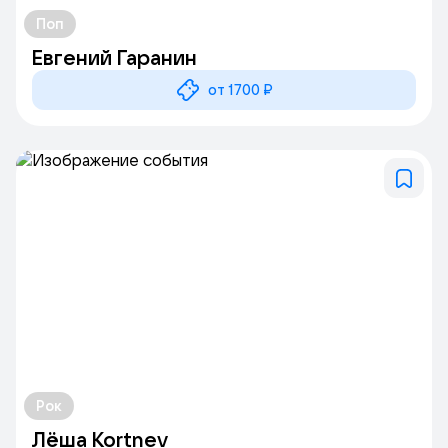
Поп
Евгений Гаранин
от 1700 ₽
Рок
Лёша Kortnev