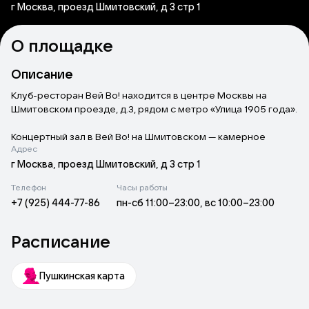
г Москва, проезд Шмитовский, д 3 стр 1
О площадке
Описание
Клуб-ресторан Вей Во! находится в центре Москвы на
Шмитовском проезде, д.3, рядом с метро «Улица 1905 года».
Концертный зал в Вей Во! на Шмитовском — камерное
Адрес
клубное пространство, где артист и зритель находятся на
близкой дистанции.
г Москва, проезд Шмитовский, д 3 стр 1
Здесь концертная программа и ужин с паназиатским меню
Телефон
Часы работы
объединяются в вечер, где можно слушать, общаться,
+7 (925) 444-77-86
пн-сб 11:00–23:00, вс 10:00–23:00
смотреть и просто оставаться в состоянии свободы и
комфорта.
Расписание
Концертный зал рассчитан на 80–100 гостей. По четвергам,
пятницам и субботам клуб-ресторан Вей Во! становится
местом, где вечер выстраивается вокруг живого звука. В
Пушкинская карта
зале — столы с мягкими диванами и креслами с
подлокотниками, а также клубная посадка за барной