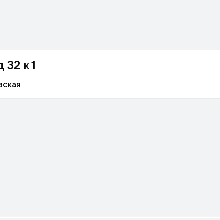
 32 к 1
вская