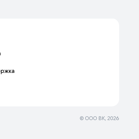
в
ержка
© ООО ВК,
2026