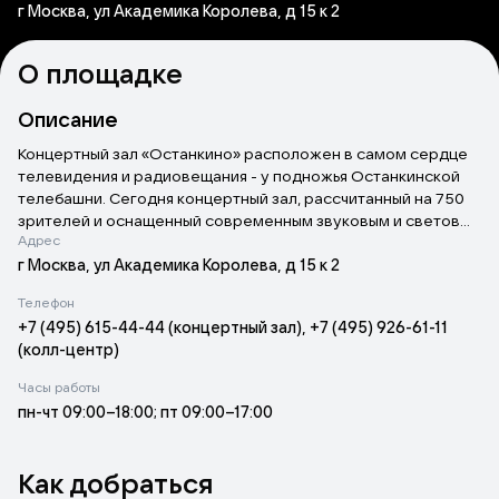
г Москва, ул Академика Королева, д 15 к 2
О площадке
Описание
Концертный зал «Останкино» расположен в самом сердце
телевидения и радиовещания - у подножья Останкинской
телебашни. Сегодня концертный зал, рассчитанный на 750
зрителей и оснащенный современным звуковым и световым
Адрес
оборудованием, - одна из наиболее популярных площадок
среди организаторов мероприятий различного формата:
г Москва, ул Академика Королева, д 15 к 2
конференций, семинаров, презентаций, корпоративных
Телефон
мероприятий, концертов, спектаклей, телевизионных
+7 (495) 615-44-44 (концертный зал), +7 (495) 926-61-11
съемок, показов мод, фестивалей, различных шоу программ,
(колл-центр)
фуршетов, банкетов и других мероприятий. При
организации мероприятий творческий коллектив
Часы работы
концертного зала готов предложить ряд уникальных
пн-чт 09:00–18:00; пт 09:00–17:00
дополнительных креативных услуг.
Как добраться