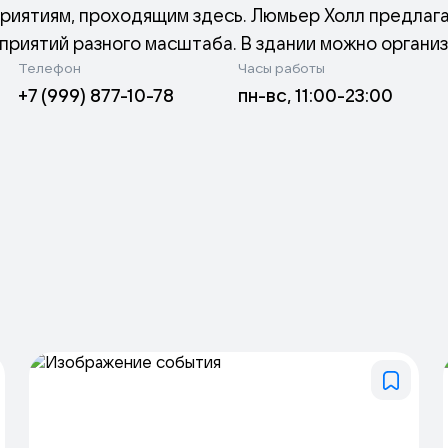
риятиям, проходящим здесь. Люмьер Холл предлаг
риятий разного масштаба. В здании можно организ
Телефон
Часы работы
тия, свадьбы, и другие события. Он оборудован со
+7 (999) 877-10-78
пн-вс, 11:00-23:00
о, где объединяются искусство и общение, где ка
 культурному обогащению общества и является ва