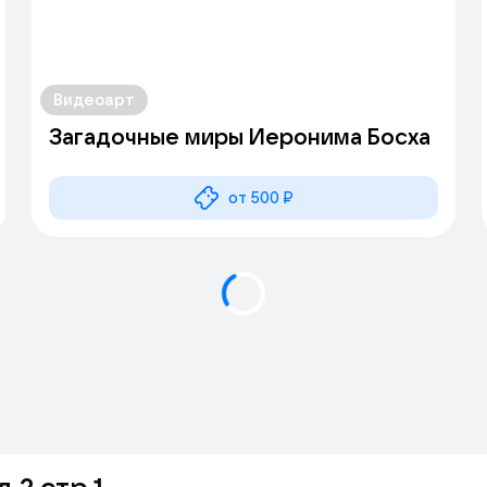
Видеоарт
Загадочные миры Иеронима Босха
от 500 ₽
 2 стр 1