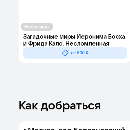
Экспозиция
Загадочные миры Иеронима Босха
и Фрида Кало. Несломленная
от 500 ₽
Как добраться
г Москва, пер Берсеневский, д