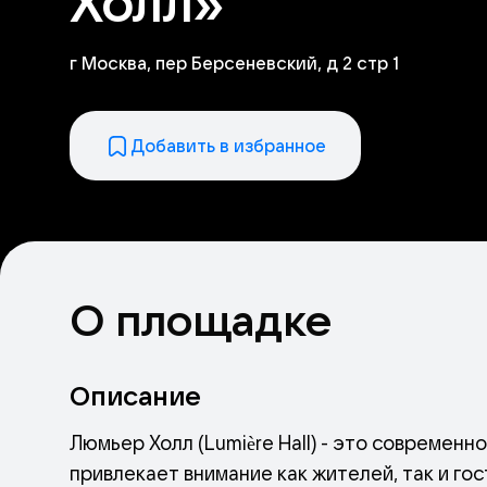
Холл»
г Москва, пер Берсеневский, д 2 стр 1
Добавить в избранное
О площадке
Описание
Люмьер Холл (Lumière Hall) - это современ
привлекает внимание как жителей, так и го