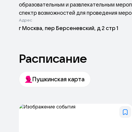
образовательным и развлекательным мероп
спектр возможностей для проведения мероп
Адрес
выставки, лекции, корпоративные мероприя
г Москва, пер Берсеневский, д 2 стр 1
звуковой и световой аппаратурой. Это мест
что-то по душе. Люмьер Холл способствует
культурной жизни Москвы.
Расписание
Пушкинская карта