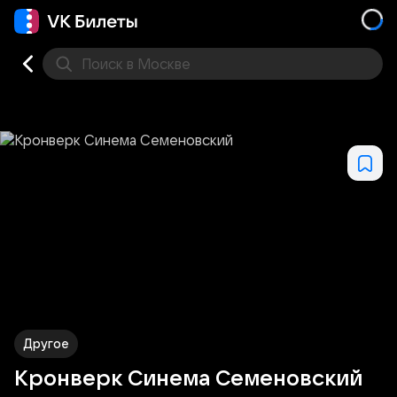
Поиск
в Москве
Места
Другое
Кронверк Синема Семеновский