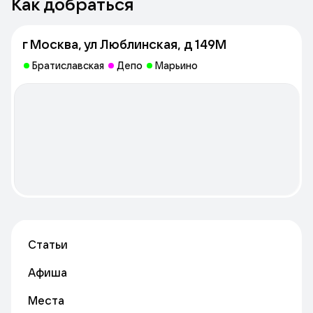
Как добраться
проводятся:
мастер‑классы;
конкурсы;
г Москва, ул Люблинская, д 149М
праздничные мероприятия
Братиславская
Депо
Марьино
Статьи
Афиша
Места