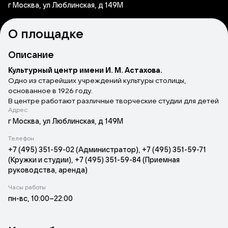
г Москва, ул Люблинская, д 149М
О площадке
Описание
Культурный центр имени И. М. Астахова.
Одно из старейших учреждений культуры столицы,
основанное в 1926 году.
В центре работают различные творческие студии для детей
Адрес
и взрослых, проводятся концерты, спектакли и фестивали.
Инфраструктура центра:
г Москва, ул Люблинская, д 149М
концертно‑театральный зал на 434 места;
Телефон
малый зал на 188 мест;
+7 (495) 351-59-02 (Администратор), +7 (495) 351-59-71
залы хореографии;
(Кружки и студии), +7 (495) 351-59-84 (Приемная
зал циркового искусства.
руководства, аренда)
Учреждение реализует программы творческого развития,
организует просветительские мероприятия и досуговые
Часы работы
активности для жителей района и города.
пн-вс, 10:00–22:00
Центр активно участвует в проекте
«Московское
долголетие»
, предоставляя возможности для
творческого развития людям всех возрастов. Здесь