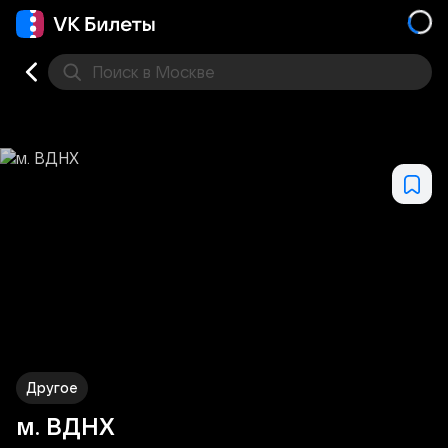
Поиск
в Москве
Места
Другое
м. ВДНХ