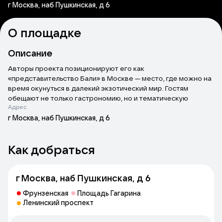
г Москва, наб Пушкинская, д 6
О площадке
Описание
Авторы проекта позиционируют его как
«представительство Бали» в Москве — место, где можно на
время окунуться в далекий экзотический мир. Гостям
обещают не только гастрономию, но и тематическую
Адрес
культурную программу. А в интерьерах собрали около 9
тысяч артефактов, создающих теплый островной антураж.
г Москва, наб Пушкинская, д 6
Меню держится на азиатской кухне с индонезийскими
акцентами: жарят рис наси-горенг в разных вариациях,
Как добраться
варят куриный суп Сото Айам с лапшой, готовят шашлычки
сатай из морепродуктов и спринг-роллы люмпия. Бар
поддерживает тропическую линию: в списке коктейли с
г Москва, наб Пушкинская, д 6
фруктами, специями и кореньями, напитки по мотивам
джаму и фирменный церемониальный пунш.
Фрунзенская
Площадь Гагарина
Ленинский проспект