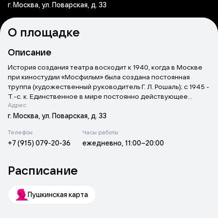
г. Москва, ул. Поварская, д. 33
О площадке
Описание
История создания театра восходит к 1940, когда в Москве
при киностудии «Мосфильм» была создана постоянная
труппа (художественный руководитель Г. Л. Рошаль); с 1945 -
Т.-с. к. Единственное в мире постоянно действующее
Адрес
театральное объединение киноактёров.
г. Москва, ул. Поварская, д. 33
Телефон
Часы работы
+7 (915) 079-20-36
ежедневно, 11:00–20:00
Расписание
Пушкинская карта