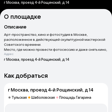
г Москва, проезд 4-й Рощинский, д 14
О площадке
Описание
Арт-пространство, кино и фотостудия в Москве,
расположенное в действующей скульптурной мастерской
Советского времени.
Место, где можно провести фотосессию и даже снять кино,
Адрес
а также провести свое мероприятие: музыкальный
квартирник, лекция, мастер-класс.
г Москва, проезд 4-й Рощинский, д 14
Как добраться
г Москва, проезд 4-й Рощинский, д 14
Тульская
Шаболовская
Площадь Гагарина